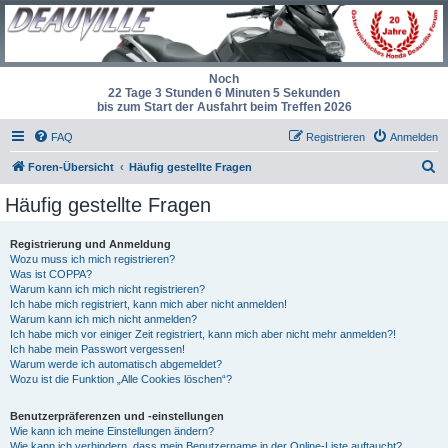
Noch
22 Tage 3 Stunden 6 Minuten 4 Sekunden
bis zum Start der Ausfahrt beim Treffen 2026
FAQ
Registrieren
Anmelden
S
Foren-Übersicht
Häufig gestellte Fragen
u
Häufig gestellte Fragen
c
h
Registrierung und Anmeldung
Wozu muss ich mich registrieren?
e
Was ist COPPA?
Warum kann ich mich nicht registrieren?
Ich habe mich registriert, kann mich aber nicht anmelden!
Warum kann ich mich nicht anmelden?
Ich habe mich vor einiger Zeit registriert, kann mich aber nicht mehr anmelden?!
Ich habe mein Passwort vergessen!
Warum werde ich automatisch abgemeldet?
Wozu ist die Funktion „Alle Cookies löschen“?
Benutzerpräferenzen und -einstellungen
Wie kann ich meine Einstellungen ändern?
Wie kann ich verhindern, dass mein Benutzername in der Online-Liste auftaucht?