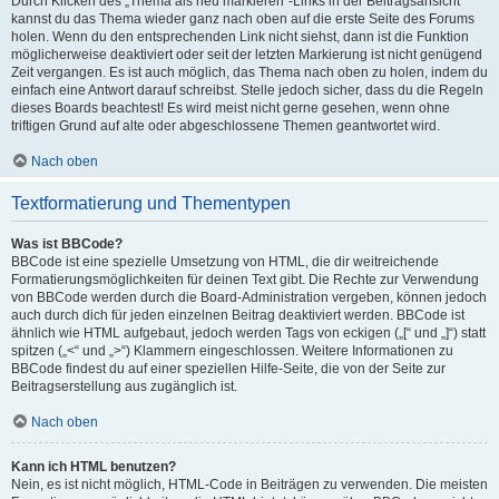
Durch Klicken des „Thema als neu markieren“-Links in der Beitragsansicht
kannst du das Thema wieder ganz nach oben auf die erste Seite des Forums
holen. Wenn du den entsprechenden Link nicht siehst, dann ist die Funktion
möglicherweise deaktiviert oder seit der letzten Markierung ist nicht genügend
Zeit vergangen. Es ist auch möglich, das Thema nach oben zu holen, indem du
einfach eine Antwort darauf schreibst. Stelle jedoch sicher, dass du die Regeln
dieses Boards beachtest! Es wird meist nicht gerne gesehen, wenn ohne
triftigen Grund auf alte oder abgeschlossene Themen geantwortet wird.
Nach oben
Textformatierung und Thementypen
Was ist BBCode?
BBCode ist eine spezielle Umsetzung von HTML, die dir weitreichende
Formatierungsmöglichkeiten für deinen Text gibt. Die Rechte zur Verwendung
von BBCode werden durch die Board-Administration vergeben, können jedoch
auch durch dich für jeden einzelnen Beitrag deaktiviert werden. BBCode ist
ähnlich wie HTML aufgebaut, jedoch werden Tags von eckigen („[“ und „]“) statt
spitzen („<“ und „>“) Klammern eingeschlossen. Weitere Informationen zu
BBCode findest du auf einer speziellen Hilfe-Seite, die von der Seite zur
Beitragserstellung aus zugänglich ist.
Nach oben
Kann ich HTML benutzen?
Nein, es ist nicht möglich, HTML-Code in Beiträgen zu verwenden. Die meisten