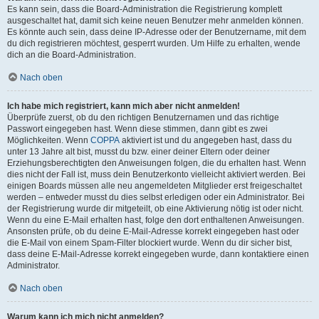
Es kann sein, dass die Board-Administration die Registrierung komplett
ausgeschaltet hat, damit sich keine neuen Benutzer mehr anmelden können.
Es könnte auch sein, dass deine IP-Adresse oder der Benutzername, mit dem
du dich registrieren möchtest, gesperrt wurden. Um Hilfe zu erhalten, wende
dich an die Board-Administration.
Nach oben
Ich habe mich registriert, kann mich aber nicht anmelden!
Überprüfe zuerst, ob du den richtigen Benutzernamen und das richtige
Passwort eingegeben hast. Wenn diese stimmen, dann gibt es zwei
Möglichkeiten. Wenn
COPPA
aktiviert ist und du angegeben hast, dass du
unter 13 Jahre alt bist, musst du bzw. einer deiner Eltern oder deiner
Erziehungsberechtigten den Anweisungen folgen, die du erhalten hast. Wenn
dies nicht der Fall ist, muss dein Benutzerkonto vielleicht aktiviert werden. Bei
einigen Boards müssen alle neu angemeldeten Mitglieder erst freigeschaltet
werden – entweder musst du dies selbst erledigen oder ein Administrator. Bei
der Registrierung wurde dir mitgeteilt, ob eine Aktivierung nötig ist oder nicht.
Wenn du eine E-Mail erhalten hast, folge den dort enthaltenen Anweisungen.
Ansonsten prüfe, ob du deine E-Mail-Adresse korrekt eingegeben hast oder
die E-Mail von einem Spam-Filter blockiert wurde. Wenn du dir sicher bist,
dass deine E-Mail-Adresse korrekt eingegeben wurde, dann kontaktiere einen
Administrator.
Nach oben
Warum kann ich mich nicht anmelden?