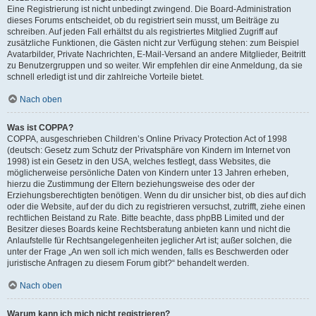
Eine Registrierung ist nicht unbedingt zwingend. Die Board-Administration
dieses Forums entscheidet, ob du registriert sein musst, um Beiträge zu
schreiben. Auf jeden Fall erhältst du als registriertes Mitglied Zugriff auf
zusätzliche Funktionen, die Gästen nicht zur Verfügung stehen: zum Beispiel
Avatarbilder, Private Nachrichten, E-Mail-Versand an andere Mitglieder, Beitritt
zu Benutzergruppen und so weiter. Wir empfehlen dir eine Anmeldung, da sie
schnell erledigt ist und dir zahlreiche Vorteile bietet.
Nach oben
Was ist COPPA?
COPPA, ausgeschrieben Children’s Online Privacy Protection Act of 1998
(deutsch: Gesetz zum Schutz der Privatsphäre von Kindern im Internet von
1998) ist ein Gesetz in den USA, welches festlegt, dass Websites, die
möglicherweise persönliche Daten von Kindern unter 13 Jahren erheben,
hierzu die Zustimmung der Eltern beziehungsweise des oder der
Erziehungsberechtigten benötigen. Wenn du dir unsicher bist, ob dies auf dich
oder die Website, auf der du dich zu registrieren versuchst, zutrifft, ziehe einen
rechtlichen Beistand zu Rate. Bitte beachte, dass phpBB Limited und der
Besitzer dieses Boards keine Rechtsberatung anbieten kann und nicht die
Anlaufstelle für Rechtsangelegenheiten jeglicher Art ist; außer solchen, die
unter der Frage „An wen soll ich mich wenden, falls es Beschwerden oder
juristische Anfragen zu diesem Forum gibt?“ behandelt werden.
Nach oben
Warum kann ich mich nicht registrieren?