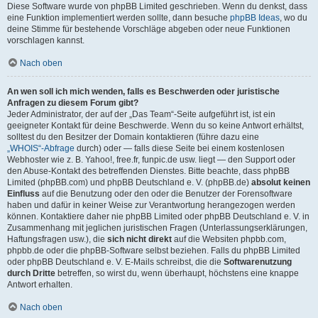
Diese Software wurde von phpBB Limited geschrieben. Wenn du denkst, dass
eine Funktion implementiert werden sollte, dann besuche
phpBB Ideas
, wo du
deine Stimme für bestehende Vorschläge abgeben oder neue Funktionen
vorschlagen kannst.
Nach oben
An wen soll ich mich wenden, falls es Beschwerden oder juristische
Anfragen zu diesem Forum gibt?
Jeder Administrator, der auf der „Das Team“-Seite aufgeführt ist, ist ein
geeigneter Kontakt für deine Beschwerde. Wenn du so keine Antwort erhältst,
solltest du den Besitzer der Domain kontaktieren (führe dazu eine
„WHOIS“-Abfrage
durch) oder — falls diese Seite bei einem kostenlosen
Webhoster wie z. B. Yahoo!, free.fr, funpic.de usw. liegt — den Support oder
den Abuse-Kontakt des betreffenden Dienstes. Bitte beachte, dass phpBB
Limited (phpBB.com) und phpBB Deutschland e. V. (phpBB.de)
absolut keinen
Einfluss
auf die Benutzung oder den oder die Benutzer der Forensoftware
haben und dafür in keiner Weise zur Verantwortung herangezogen werden
können. Kontaktiere daher nie phpBB Limited oder phpBB Deutschland e. V. in
Zusammenhang mit jeglichen juristischen Fragen (Unterlassungserklärungen,
Haftungsfragen usw.), die
sich nicht direkt
auf die Websiten phpbb.com,
phpbb.de oder die phpBB-Software selbst beziehen. Falls du phpBB Limited
oder phpBB Deutschland e. V. E-Mails schreibst, die die
Softwarenutzung
durch Dritte
betreffen, so wirst du, wenn überhaupt, höchstens eine knappe
Antwort erhalten.
Nach oben