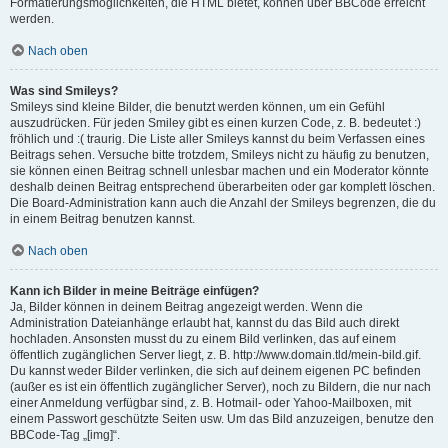
Formatierungsmöglichkeiten, die HTML bietet, können über BBCode erreicht
werden.
Nach oben
Was sind Smileys?
Smileys sind kleine Bilder, die benutzt werden können, um ein Gefühl
auszudrücken. Für jeden Smiley gibt es einen kurzen Code, z. B. bedeutet :)
fröhlich und :( traurig. Die Liste aller Smileys kannst du beim Verfassen eines
Beitrags sehen. Versuche bitte trotzdem, Smileys nicht zu häufig zu benutzen,
sie können einen Beitrag schnell unlesbar machen und ein Moderator könnte
deshalb deinen Beitrag entsprechend überarbeiten oder gar komplett löschen.
Die Board-Administration kann auch die Anzahl der Smileys begrenzen, die du
in einem Beitrag benutzen kannst.
Nach oben
Kann ich Bilder in meine Beiträge einfügen?
Ja, Bilder können in deinem Beitrag angezeigt werden. Wenn die
Administration Dateianhänge erlaubt hat, kannst du das Bild auch direkt
hochladen. Ansonsten musst du zu einem Bild verlinken, das auf einem
öffentlich zugänglichen Server liegt, z. B. http://www.domain.tld/mein-bild.gif.
Du kannst weder Bilder verlinken, die sich auf deinem eigenen PC befinden
(außer es ist ein öffentlich zugänglicher Server), noch zu Bildern, die nur nach
einer Anmeldung verfügbar sind, z. B. Hotmail- oder Yahoo-Mailboxen, mit
einem Passwort geschützte Seiten usw. Um das Bild anzuzeigen, benutze den
BBCode-Tag „[img]“.