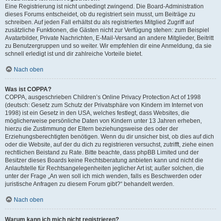
Eine Registrierung ist nicht unbedingt zwingend. Die Board-Administration
dieses Forums entscheidet, ob du registriert sein musst, um Beiträge zu
schreiben. Auf jeden Fall erhältst du als registriertes Mitglied Zugriff auf
zusätzliche Funktionen, die Gästen nicht zur Verfügung stehen: zum Beispiel
Avatarbilder, Private Nachrichten, E-Mail-Versand an andere Mitglieder, Beitritt
zu Benutzergruppen und so weiter. Wir empfehlen dir eine Anmeldung, da sie
schnell erledigt ist und dir zahlreiche Vorteile bietet.
Nach oben
Was ist COPPA?
COPPA, ausgeschrieben Children’s Online Privacy Protection Act of 1998
(deutsch: Gesetz zum Schutz der Privatsphäre von Kindern im Internet von
1998) ist ein Gesetz in den USA, welches festlegt, dass Websites, die
möglicherweise persönliche Daten von Kindern unter 13 Jahren erheben,
hierzu die Zustimmung der Eltern beziehungsweise des oder der
Erziehungsberechtigten benötigen. Wenn du dir unsicher bist, ob dies auf dich
oder die Website, auf der du dich zu registrieren versuchst, zutrifft, ziehe einen
rechtlichen Beistand zu Rate. Bitte beachte, dass phpBB Limited und der
Besitzer dieses Boards keine Rechtsberatung anbieten kann und nicht die
Anlaufstelle für Rechtsangelegenheiten jeglicher Art ist; außer solchen, die
unter der Frage „An wen soll ich mich wenden, falls es Beschwerden oder
juristische Anfragen zu diesem Forum gibt?“ behandelt werden.
Nach oben
Warum kann ich mich nicht registrieren?