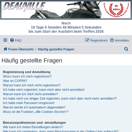
Noch
19 Tage 6 Stunden 48 Minuten 4 Sekunden
bis zum Start der Ausfahrt beim Treffen 2026
FAQ
Registrieren
Anmelden
S
Foren-Übersicht
Häufig gestellte Fragen
u
Häufig gestellte Fragen
c
h
Registrierung und Anmeldung
Wozu muss ich mich registrieren?
e
Was ist COPPA?
Warum kann ich mich nicht registrieren?
Ich habe mich registriert, kann mich aber nicht anmelden!
Warum kann ich mich nicht anmelden?
Ich habe mich vor einiger Zeit registriert, kann mich aber nicht mehr anmelden?!
Ich habe mein Passwort vergessen!
Warum werde ich automatisch abgemeldet?
Wozu ist die Funktion „Alle Cookies löschen“?
Benutzerpräferenzen und -einstellungen
Wie kann ich meine Einstellungen ändern?
Wie kann ich verhindern, dass mein Benutzername in der Online-Liste auftaucht?