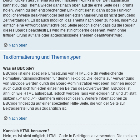
Durch Klicken des „Thema als neu markieren“-Links in der Beitragsansicht
kannst du das Thema wieder ganz nach oben auf die erste Seite des Forums
holen. Wenn du den entsprechenden Link nicht siehst, dann ist die Funktion
möglicherweise deaktiviert oder seit der letzten Markierung ist nicht genügend
Zeit vergangen. Es ist auch möglich, das Thema nach oben zu holen, indem du
einfach eine Antwort darauf schreibst. Stelle jedoch sicher, dass du die Regeln
dieses Boards beachtest! Es wird meist nicht gerne gesehen, wenn ohne
triftigen Grund auf alte oder abgeschlossene Themen geantwortet wird.
Nach oben
Textformatierung und Thementypen
Was ist BBCode?
BBCode ist eine spezielle Umsetzung von HTML, die dir weitreichende
Formatierungsmöglichkeiten für deinen Text gibt. Die Rechte zur Verwendung
von BBCode werden durch die Board-Administration vergeben, können jedoch
auch durch dich für jeden einzelnen Beitrag deaktiviert werden. BBCode ist
ähnlich wie HTML aufgebaut, jedoch werden Tags von eckigen („[“ und „]“) statt
spitzen („<“ und „>“) Klammern eingeschlossen. Weitere Informationen zu
BBCode findest du auf einer speziellen Hilfe-Seite, die von der Seite zur
Beitragserstellung aus zugänglich ist.
Nach oben
Kann ich HTML benutzen?
Nein, es ist nicht möglich, HTML-Code in Beiträgen zu verwenden. Die meisten