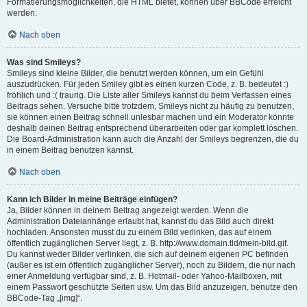
Formatierungsmöglichkeiten, die HTML bietet, können über BBCode erreicht
werden.
Nach oben
Was sind Smileys?
Smileys sind kleine Bilder, die benutzt werden können, um ein Gefühl
auszudrücken. Für jeden Smiley gibt es einen kurzen Code, z. B. bedeutet :)
fröhlich und :( traurig. Die Liste aller Smileys kannst du beim Verfassen eines
Beitrags sehen. Versuche bitte trotzdem, Smileys nicht zu häufig zu benutzen,
sie können einen Beitrag schnell unlesbar machen und ein Moderator könnte
deshalb deinen Beitrag entsprechend überarbeiten oder gar komplett löschen.
Die Board-Administration kann auch die Anzahl der Smileys begrenzen, die du
in einem Beitrag benutzen kannst.
Nach oben
Kann ich Bilder in meine Beiträge einfügen?
Ja, Bilder können in deinem Beitrag angezeigt werden. Wenn die
Administration Dateianhänge erlaubt hat, kannst du das Bild auch direkt
hochladen. Ansonsten musst du zu einem Bild verlinken, das auf einem
öffentlich zugänglichen Server liegt, z. B. http://www.domain.tld/mein-bild.gif.
Du kannst weder Bilder verlinken, die sich auf deinem eigenen PC befinden
(außer es ist ein öffentlich zugänglicher Server), noch zu Bildern, die nur nach
einer Anmeldung verfügbar sind, z. B. Hotmail- oder Yahoo-Mailboxen, mit
einem Passwort geschützte Seiten usw. Um das Bild anzuzeigen, benutze den
BBCode-Tag „[img]“.