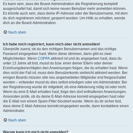
Es kann sein, dass die Board-Administration die Registrierung komplett
ausgeschaltet hat, damit sich keine neuen Benutzer mehr anmelden können.
Es könnte auch sein, dass deine IP-Adresse oder der Benutzername, mit dem
du dich registrieren möchtest, gesperrt wurden. Um Hilfe zu erhalten, wende
dich an die Board-Administration.
Nach oben
Ich habe mich registriert, kann mich aber nicht anmelden!
Überprüfe zuerst, ob du den richtigen Benutzernamen und das richtige
Passwort eingegeben hast. Wenn diese stimmen, dann gibt es zwei
Möglichkeiten. Wenn
COPPA
aktiviert ist und du angegeben hast, dass du
unter 13 Jahre alt bist, musst du bzw. einer deiner Eltern oder deiner
Erziehungsberechtigten den Anweisungen folgen, die du erhalten hast. Wenn
dies nicht der Fall ist, muss dein Benutzerkonto vielleicht aktiviert werden. Bei
einigen Boards müssen alle neu angemeldeten Mitglieder erst freigeschaltet
werden – entweder musst du dies selbst erledigen oder ein Administrator. Bei
der Registrierung wurde dir mitgeteilt, ob eine Aktivierung nötig ist oder nicht.
Wenn du eine E-Mail erhalten hast, folge den dort enthaltenen Anweisungen.
Ansonsten prüfe, ob du deine E-Mail-Adresse korrekt eingegeben hast oder
die E-Mail von einem Spam-Filter blockiert wurde. Wenn du dir sicher bist,
dass deine E-Mail-Adresse korrekt eingegeben wurde, dann kontaktiere einen
Administrator.
Nach oben
Warum kann ich mich nicht anmelden?