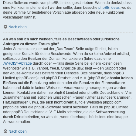
Diese Software wurde von phpBB Limited geschrieben. Wenn du denkst, dass
eine Funktion implementiert werden sollte, dann besuche
phpBB Ideas
, wo du
deine Stimme für bestehende Vorschläge abgeben oder neue Funktionen
vorschlagen kannst.
Nach oben
An wen soll ich mich wenden, falls es Beschwerden oder juristische
Anfragen zu diesem Forum gibt?
Jeder Administrator, der auf der „Das Team“-Seite aufgeführt ist, ist ein
geeigneter Kontakt für deine Beschwerde. Wenn du so keine Antwort erhältst,
solltest du den Besitzer der Domain kontaktieren (führe dazu eine
„WHOIS“-Abfrage
durch) oder — falls diese Seite bei einem kostenlosen
Webhoster wie z. B. Yahoo!, free.fr, funpic.de usw. liegt — den Support oder
den Abuse-Kontakt des betreffenden Dienstes. Bitte beachte, dass phpBB
Limited (phpBB.com) und phpBB Deutschland e. V. (phpBB.de)
absolut keinen
Einfluss
auf die Benutzung oder den oder die Benutzer der Forensoftware
haben und dafür in keiner Weise zur Verantwortung herangezogen werden
können. Kontaktiere daher nie phpBB Limited oder phpBB Deutschland e. V. in
Zusammenhang mit jeglichen juristischen Fragen (Unterlassungserklärungen,
Haftungsfragen usw.), die
sich nicht direkt
auf die Websiten phpbb.com,
phpbb.de oder die phpBB-Software selbst beziehen. Falls du phpBB Limited
oder phpBB Deutschland e. V. E-Mails schreibst, die die
Softwarenutzung
durch Dritte
betreffen, so wirst du, wenn überhaupt, höchstens eine knappe
Antwort erhalten.
Nach oben