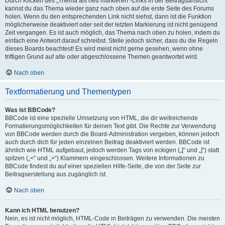
Durch Klicken des „Thema als neu markieren“-Links in der Beitragsansicht
kannst du das Thema wieder ganz nach oben auf die erste Seite des Forums
holen. Wenn du den entsprechenden Link nicht siehst, dann ist die Funktion
möglicherweise deaktiviert oder seit der letzten Markierung ist nicht genügend
Zeit vergangen. Es ist auch möglich, das Thema nach oben zu holen, indem du
einfach eine Antwort darauf schreibst. Stelle jedoch sicher, dass du die Regeln
dieses Boards beachtest! Es wird meist nicht gerne gesehen, wenn ohne
triftigen Grund auf alte oder abgeschlossene Themen geantwortet wird.
Nach oben
Textformatierung und Thementypen
Was ist BBCode?
BBCode ist eine spezielle Umsetzung von HTML, die dir weitreichende
Formatierungsmöglichkeiten für deinen Text gibt. Die Rechte zur Verwendung
von BBCode werden durch die Board-Administration vergeben, können jedoch
auch durch dich für jeden einzelnen Beitrag deaktiviert werden. BBCode ist
ähnlich wie HTML aufgebaut, jedoch werden Tags von eckigen („[“ und „]“) statt
spitzen („<“ und „>“) Klammern eingeschlossen. Weitere Informationen zu
BBCode findest du auf einer speziellen Hilfe-Seite, die von der Seite zur
Beitragserstellung aus zugänglich ist.
Nach oben
Kann ich HTML benutzen?
Nein, es ist nicht möglich, HTML-Code in Beiträgen zu verwenden. Die meisten