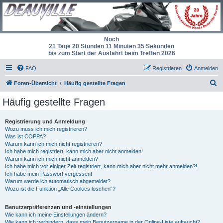
Noch
21 Tage 20 Stunden 11 Minuten 34 Sekunden
bis zum Start der Ausfahrt beim Treffen 2026
FAQ
Registrieren
Anmelden
S
Foren-Übersicht
Häufig gestellte Fragen
u
Häufig gestellte Fragen
c
h
Registrierung und Anmeldung
Wozu muss ich mich registrieren?
e
Was ist COPPA?
Warum kann ich mich nicht registrieren?
Ich habe mich registriert, kann mich aber nicht anmelden!
Warum kann ich mich nicht anmelden?
Ich habe mich vor einiger Zeit registriert, kann mich aber nicht mehr anmelden?!
Ich habe mein Passwort vergessen!
Warum werde ich automatisch abgemeldet?
Wozu ist die Funktion „Alle Cookies löschen“?
Benutzerpräferenzen und -einstellungen
Wie kann ich meine Einstellungen ändern?
Wie kann ich verhindern, dass mein Benutzername in der Online-Liste auftaucht?