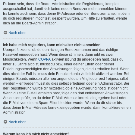
Es kann sein, dass die Board-Administration die Registrierung komplett
ausgeschaltet hat, damit sich keine neuen Benutzer mehr anmelden können.
Es könnte auch sein, dass deine IP-Adresse oder der Benutzername, mit dem
du dich registrieren möchtest, gesperrt wurden. Um Hilfe zu erhalten, wende
dich an die Board-Administration.
Nach oben
Ich habe mich registriert, kann mich aber nicht anmelden!
Überprüfe zuerst, ob du den richtigen Benutzernamen und das richtige
Passwort eingegeben hast. Wenn diese stimmen, dann gibt es zwei
Möglichkeiten. Wenn
COPPA
aktiviert ist und du angegeben hast, dass du
unter 13 Jahre alt bist, musst du bzw. einer deiner Eltern oder deiner
Erziehungsberechtigten den Anweisungen folgen, die du erhalten hast. Wenn
dies nicht der Fall ist, muss dein Benutzerkonto vielleicht aktiviert werden. Bei
einigen Boards müssen alle neu angemeldeten Mitglieder erst freigeschaltet
werden – entweder musst du dies selbst erledigen oder ein Administrator. Bei
der Registrierung wurde dir mitgeteilt, ob eine Aktivierung nötig ist oder nicht.
Wenn du eine E-Mail erhalten hast, folge den dort enthaltenen Anweisungen.
Ansonsten prüfe, ob du deine E-Mail-Adresse korrekt eingegeben hast oder
die E-Mail von einem Spam-Filter blockiert wurde. Wenn du dir sicher bist,
dass deine E-Mail-Adresse korrekt eingegeben wurde, dann kontaktiere einen
Administrator.
Nach oben
Warum kann ich mich nicht anmelden?