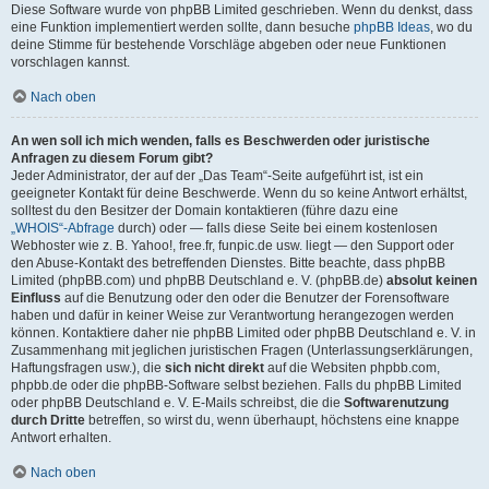
Diese Software wurde von phpBB Limited geschrieben. Wenn du denkst, dass
eine Funktion implementiert werden sollte, dann besuche
phpBB Ideas
, wo du
deine Stimme für bestehende Vorschläge abgeben oder neue Funktionen
vorschlagen kannst.
Nach oben
An wen soll ich mich wenden, falls es Beschwerden oder juristische
Anfragen zu diesem Forum gibt?
Jeder Administrator, der auf der „Das Team“-Seite aufgeführt ist, ist ein
geeigneter Kontakt für deine Beschwerde. Wenn du so keine Antwort erhältst,
solltest du den Besitzer der Domain kontaktieren (führe dazu eine
„WHOIS“-Abfrage
durch) oder — falls diese Seite bei einem kostenlosen
Webhoster wie z. B. Yahoo!, free.fr, funpic.de usw. liegt — den Support oder
den Abuse-Kontakt des betreffenden Dienstes. Bitte beachte, dass phpBB
Limited (phpBB.com) und phpBB Deutschland e. V. (phpBB.de)
absolut keinen
Einfluss
auf die Benutzung oder den oder die Benutzer der Forensoftware
haben und dafür in keiner Weise zur Verantwortung herangezogen werden
können. Kontaktiere daher nie phpBB Limited oder phpBB Deutschland e. V. in
Zusammenhang mit jeglichen juristischen Fragen (Unterlassungserklärungen,
Haftungsfragen usw.), die
sich nicht direkt
auf die Websiten phpbb.com,
phpbb.de oder die phpBB-Software selbst beziehen. Falls du phpBB Limited
oder phpBB Deutschland e. V. E-Mails schreibst, die die
Softwarenutzung
durch Dritte
betreffen, so wirst du, wenn überhaupt, höchstens eine knappe
Antwort erhalten.
Nach oben