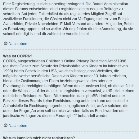
Eine Registrierung ist nicht unbedingt zwingend. Die Board-Administration
dieses Forums entscheidet, ob du registriert sein musst, um Beiträge zu
schreiben. Auf jeden Fall erhältst du als registriertes Mitglied Zugriff auf
zusätzliche Funktionen, die Gästen nicht zur Verfügung stehen: zum Beispiel
Avatarbilder, Private Nachrichten, E-Mail-Versand an andere Mitglieder, Beitritt
zu Benutzergruppen und so weiter. Wir empfehlen dir eine Anmeldung, da sie
schnell erledigt ist und dir zahlreiche Vorteile bietet.
Nach oben
Was ist COPPA?
COPPA, ausgeschrieben Children’s Online Privacy Protection Act of 1998
(deutsch: Gesetz zum Schutz der Privatsphäre von Kindern im Internet von
1998) ist ein Gesetz in den USA, welches festlegt, dass Websites, die
möglicherweise persönliche Daten von Kindern unter 13 Jahren erheben,
hierzu die Zustimmung der Eltern beziehungsweise des oder der
Erziehungsberechtigten benötigen. Wenn du dir unsicher bist, ob dies auf dich
oder die Website, auf der du dich zu registrieren versuchst, zutrifft, ziehe einen
rechtlichen Beistand zu Rate. Bitte beachte, dass phpBB Limited und der
Besitzer dieses Boards keine Rechtsberatung anbieten kann und nicht die
Anlaufstelle für Rechtsangelegenheiten jeglicher Art ist; außer solchen, die
unter der Frage „An wen soll ich mich wenden, falls es Beschwerden oder
juristische Anfragen zu diesem Forum gibt?“ behandelt werden.
Nach oben
Warum kann ich mich nicht registrieren?