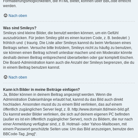
Formatierungsmöglichkeiten, die HTML bietet, können über BBCode erreicht
werden.
Nach oben
Was sind Smileys?
Smileys sind kleine Bilder, die benutzt werden können, um ein Gefühl
auszudrücken. Für jeden Smiley gibt es einen kurzen Code, z. B. bedeutet :)
fröhlich und :( traurig. Die Liste aller Smileys kannst du beim Verfassen eines
Beitrags sehen. Versuche bitte trotzdem, Smileys nicht zu häufig zu benutzen,
sie können einen Beitrag schnell unlesbar machen und ein Moderator könnte
deshalb deinen Beitrag entsprechend überarbeiten oder gar komplett löschen.
Die Board-Administration kann auch die Anzahl der Smileys begrenzen, die du
in einem Beitrag benutzen kannst.
Nach oben
Kann ich Bilder in meine Beiträge einfügen?
Ja, Bilder können in deinem Beitrag angezeigt werden. Wenn die
Administration Dateianhänge erlaubt hat, kannst du das Bild auch direkt
hochladen. Ansonsten musst du zu einem Bild verlinken, das auf einem
öffentlich zugänglichen Server liegt, z. B. http://www.domain.tld/mein-bild.gif.
Du kannst weder Bilder verlinken, die sich auf deinem eigenen PC befinden
(außer es ist ein öffentlich zugänglicher Server), noch zu Bildern, die nur nach
einer Anmeldung verfügbar sind, z. B. Hotmail- oder Yahoo-Mailboxen, mit
einem Passwort geschützte Seiten usw. Um das Bild anzuzeigen, benutze den
BBCode-Tag „[img]“.