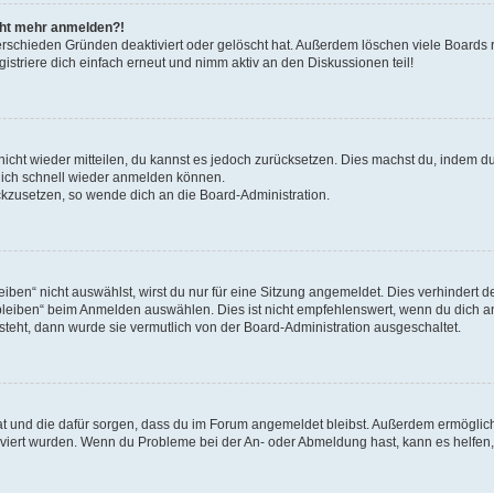
icht mehr anmelden?!
erschieden Gründen deaktiviert oder gelöscht hat. Außerdem löschen viele Boards r
triere dich einfach erneut und nimm aktiv an den Diskussionen teil!
 nicht wieder mitteilen, du kannst es jedoch zurücksetzen. Dies machst du, indem 
 dich schnell wieder anmelden können.
ückzusetzen, so wende dich an die Board-Administration.
en“ nicht auswählst, wirst du nur für eine Sitzung angemeldet. Dies verhindert 
leiben“ beim Anmelden auswählen. Dies ist nicht empfehlenswert, wenn du dich an
 steht, dann wurde sie vermutlich von der Board-Administration ausgeschaltet.
 hat und die dafür sorgen, dass du im Forum angemeldet bleibst. Außerdem ermögli
tiviert wurden. Wenn du Probleme bei der An- oder Abmeldung hast, kann es helfen