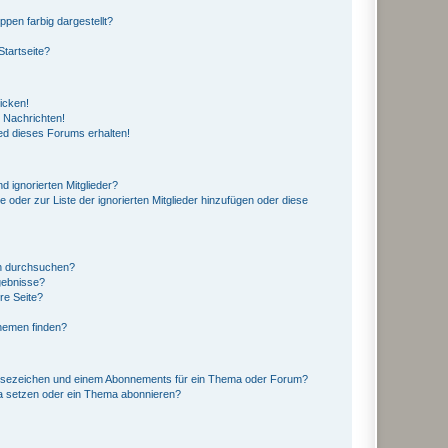
en farbig dargestellt?
tartseite?
icken!
 Nachrichten!
ed dieses Forums erhalten!
d ignorierten Mitglieder?
e oder zur Liste der ignorierten Mitglieder hinzufügen oder diese
en durchsuchen?
gebnisse?
re Seite?
hemen finden?
esezeichen und einem Abonnements für ein Thema oder Forum?
a setzen oder ein Thema abonnieren?