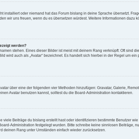
t installiert oder niemand hat das Forum bislang in deine Sprache übersetzt. Frag
, würden wir uns freuen, wenn du es übersetzen würdest. Weitere Informationen dazu
gezeigt werden?
amen stehen. Eines dieser Bilder ist meist mit deinem Rang verknüpft: Oft sind di
ld wird auch als „Avatar“ bezeichnet. Es handelt sich hierbei in der Regel um ein
 Avatar über eine der folgenden vier Methoden hinzufügen: Gravatar, Galerie, Rem
en Avatar benutzen kannst, solltest du die Board-Administration kontaktieren.
viele Beiträge du bislang erstellt hast oder identifizieren bestimmte Benutzer w
 Board-Administration festgelegt wurden. Bitte schreibe keine sinnlosen Beiträge
wird deinen Rang unter Umständen einfach wieder zurücksetzen.