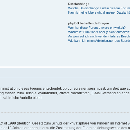
Dateianhänge
Welche Dateianhänge sind in diesem Forum
Kann ich eine Übersicht all meiner Dateian
phpBB betreffende Fragen
Wer hat diese Forensoftware entwickelt?
Warum ist Funktion x oder y nicht enthalten
An wen soll ich mich wenden, falls es Besc
Wie kann ich einen Administrator des Board
istration dieses Forums entscheidet, ob du registriert sein musst, um Beiträge zu s
ung stehen: zum Beispiel Avatarbilder, Private Nachrichten, E-Mail-Versand an ander
 zahlreiche Vorteile bietet.
t of 1998 (deutsch: Gesetz zum Schutz der Privatsphäre von Kindern im Internet vo
unter 13 Jahren erheben, hierzu die Zustimmung der Eltern beziehungsweise des o