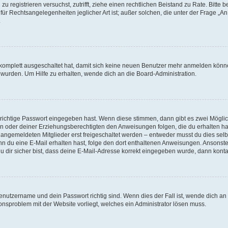
h zu registrieren versuchst, zutrifft, ziehe einen rechtlichen Beistand zu Rate. Bit
für Rechtsangelegenheiten jeglicher Art ist; außer solchen, die unter der Frage „
.
g komplett ausgeschaltet hat, damit sich keine neuen Benutzer mehr anmelden könn
 wurden. Um Hilfe zu erhalten, wende dich an die Board-Administration.
 richtige Passwort eingegeben hast. Wenn diese stimmen, dann gibt es zwei Mögl
tern oder deiner Erziehungsberechtigten den Anweisungen folgen, die du erhalten ha
u angemeldeten Mitglieder erst freigeschaltet werden – entweder musst du dies selbs
. Wenn du eine E-Mail erhalten hast, folge den dort enthaltenen Anweisungen. Ansons
 dir sicher bist, dass deine E-Mail-Adresse korrekt eingegeben wurde, dann kontak
Benutzername und dein Passwort richtig sind. Wenn dies der Fall ist, wende dich a
ionsproblem mit der Website vorliegt, welches ein Administrator lösen muss.