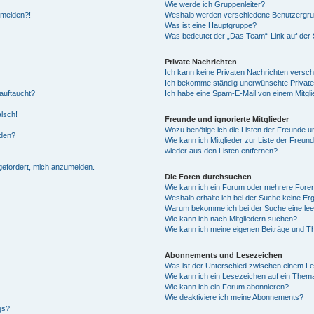
Wie werde ich Gruppenleiter?
anmelden?!
Weshalb werden verschiedene Benutzergrupp
Was ist eine Hauptgruppe?
Was bedeutet der „Das Team“-Link auf der S
Private Nachrichten
Ich kann keine Privaten Nachrichten versch
Ich bekomme ständig unerwünschte Private
auftaucht?
Ich habe eine Spam-E-Mail von einem Mitgli
alsch!
Freunde und ignorierte Mitglieder
Wozu benötige ich die Listen der Freunde un
rden?
Wie kann ich Mitglieder zur Liste der Freund
wieder aus den Listen entfernen?
fgefordert, mich anzumelden.
Die Foren durchsuchen
Wie kann ich ein Forum oder mehrere For
Weshalb erhalte ich bei der Suche keine Er
Warum bekomme ich bei der Suche eine lee
Wie kann ich nach Mitgliedern suchen?
Wie kann ich meine eigenen Beiträge und T
Abonnements und Lesezeichen
Was ist der Unterschied zwischen einem L
Wie kann ich ein Lesezeichen auf ein Them
Wie kann ich ein Forum abonnieren?
Wie deaktiviere ich meine Abonnements?
gs?