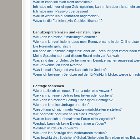
Warum kann ich mich nicht anmelden?
Ich habe mich vor einiger Zeit registriert, kann mich aber nicht mehr 
Ich habe mein Passwort vergessen!
Warum werde ich automatisch abgemeldet?
Wozu ist die Funktion „Alle Cookies löschen“?
Benutzerpräferenzen und -einstellungen
Wie kann ich meine Einstellungen ändern?
Wie kann ich verhindern, dass mein Benutzername in der Online-Liste 
Die Forenuhr geht falsch!
Ich habe die Zeitzone eingestellt, aber die Forenuhr geht immer noch f
Meine Sprache steht auf diesem Board nicht zur Auswahl!
Was sind das für Bilder, die bei meinem Benutzernamen angezeigt we
Wie verwende ich einen Avatar?
Was ist mein Rang und wie kann ich ihn ändern?
Wenn ich bei einem Benutzer auf den E-Mail-Link klicke, werde ich au
Beiträge schreiben
Wie erstelle ich ein neues Thema oder eine Antwort?
Wie kann ich einen Beitrag bearbeiten oder löschen?
Wie kann ich meinem Beitrag eine Signatur anfügen?
Wie kann ich eine Umfrage erstellen?
Wieso kann ich nicht mehr Antwortmöglichkeiten erstellen?
Wie bearbeite oder lösche ich eine Umfrage?
Warum kann ich auf bestimmte Foren nicht zugreifen?
Weshalb kann ich keine Dateianhänge anfügen?
Weshalb wurde ich verwarnt?
Wie kann ich Beiträge den Moderatoren melden?
Was bewirkt die „Speichern“-Schaltfläche beim Schreiben eines Beitra