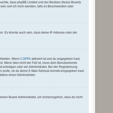
te beachte, dass phpBB Limited und der Besitzer dieses Boards
An wen soll ich mich wenden, falls es Beschwerden oder
en. Es könnte auch sein, dass deine IP-Adresse oder der
ichkeiten. Wenn
COPPA
aktiviert ist und du angegeben hast,
st. Wenn dies nicht der Fall ist, muss dein Benutzerkonto
t erledigen oder ein Administrator. Bei der Registrierung
ten prüfe, ob du deine E-Mail-Adresse korrekt eingegeben hast
tiere einen Administrator.
n einen Board-Administrator, um sicherzugehen, dass du nicht