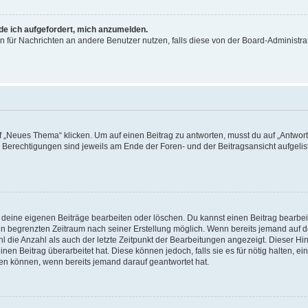
rde ich aufgefordert, mich anzumelden.
ion für Nachrichten an andere Benutzer nutzen, falls diese von der Board-Administ
„Neues Thema“ klicken. Um auf einen Beitrag zu antworten, musst du auf „Antworte
e Berechtigungen sind jeweils am Ende der Foren- und der Beitragsansicht aufgeliste
r deine eigenen Beiträge bearbeiten oder löschen. Du kannst einen Beitrag bearbe
inen begrenzten Zeitraum nach seiner Erstellung möglich. Wenn bereits jemand auf de
 die Anzahl als auch der letzte Zeitpunkt der Bearbeitungen angezeigt. Dieser Hi
en Beitrag überarbeitet hat. Diese können jedoch, falls sie es für nötig halten, ei
hen können, wenn bereits jemand darauf geantwortet hat.