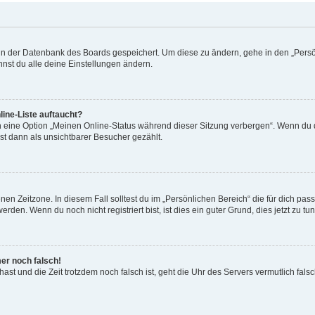
n in der Datenbank des Boards gespeichert. Um diese zu ändern, gehe in den „Persö
nst du alle deine Einstellungen ändern.
ine-Liste auftaucht?
n eine Option „Meinen Online-Status während dieser Sitzung verbergen“. Wenn du d
st dann als unsichtbarer Besucher gezählt.
en Zeitzone. In diesem Fall solltest du im „Persönlichen Bereich“ die für dich passe
den. Wenn du noch nicht registriert bist, ist dies ein guter Grund, dies jetzt zu tun
mer noch falsch!
t hast und die Zeit trotzdem noch falsch ist, geht die Uhr des Servers vermutlich fal