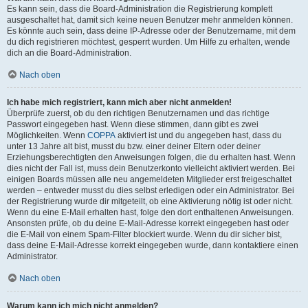
Es kann sein, dass die Board-Administration die Registrierung komplett
ausgeschaltet hat, damit sich keine neuen Benutzer mehr anmelden können.
Es könnte auch sein, dass deine IP-Adresse oder der Benutzername, mit dem
du dich registrieren möchtest, gesperrt wurden. Um Hilfe zu erhalten, wende
dich an die Board-Administration.
Nach oben
Ich habe mich registriert, kann mich aber nicht anmelden!
Überprüfe zuerst, ob du den richtigen Benutzernamen und das richtige
Passwort eingegeben hast. Wenn diese stimmen, dann gibt es zwei
Möglichkeiten. Wenn
COPPA
aktiviert ist und du angegeben hast, dass du
unter 13 Jahre alt bist, musst du bzw. einer deiner Eltern oder deiner
Erziehungsberechtigten den Anweisungen folgen, die du erhalten hast. Wenn
dies nicht der Fall ist, muss dein Benutzerkonto vielleicht aktiviert werden. Bei
einigen Boards müssen alle neu angemeldeten Mitglieder erst freigeschaltet
werden – entweder musst du dies selbst erledigen oder ein Administrator. Bei
der Registrierung wurde dir mitgeteilt, ob eine Aktivierung nötig ist oder nicht.
Wenn du eine E-Mail erhalten hast, folge den dort enthaltenen Anweisungen.
Ansonsten prüfe, ob du deine E-Mail-Adresse korrekt eingegeben hast oder
die E-Mail von einem Spam-Filter blockiert wurde. Wenn du dir sicher bist,
dass deine E-Mail-Adresse korrekt eingegeben wurde, dann kontaktiere einen
Administrator.
Nach oben
Warum kann ich mich nicht anmelden?