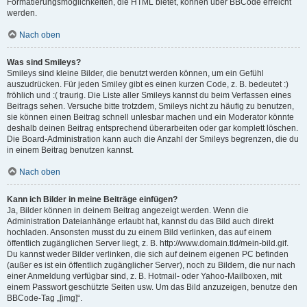
Formatierungsmöglichkeiten, die HTML bietet, können über BBCode erreicht
werden.
Nach oben
Was sind Smileys?
Smileys sind kleine Bilder, die benutzt werden können, um ein Gefühl
auszudrücken. Für jeden Smiley gibt es einen kurzen Code, z. B. bedeutet :)
fröhlich und :( traurig. Die Liste aller Smileys kannst du beim Verfassen eines
Beitrags sehen. Versuche bitte trotzdem, Smileys nicht zu häufig zu benutzen,
sie können einen Beitrag schnell unlesbar machen und ein Moderator könnte
deshalb deinen Beitrag entsprechend überarbeiten oder gar komplett löschen.
Die Board-Administration kann auch die Anzahl der Smileys begrenzen, die du
in einem Beitrag benutzen kannst.
Nach oben
Kann ich Bilder in meine Beiträge einfügen?
Ja, Bilder können in deinem Beitrag angezeigt werden. Wenn die
Administration Dateianhänge erlaubt hat, kannst du das Bild auch direkt
hochladen. Ansonsten musst du zu einem Bild verlinken, das auf einem
öffentlich zugänglichen Server liegt, z. B. http://www.domain.tld/mein-bild.gif.
Du kannst weder Bilder verlinken, die sich auf deinem eigenen PC befinden
(außer es ist ein öffentlich zugänglicher Server), noch zu Bildern, die nur nach
einer Anmeldung verfügbar sind, z. B. Hotmail- oder Yahoo-Mailboxen, mit
einem Passwort geschützte Seiten usw. Um das Bild anzuzeigen, benutze den
BBCode-Tag „[img]“.