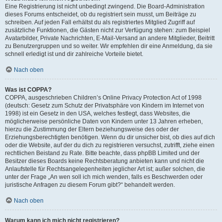
Eine Registrierung ist nicht unbedingt zwingend. Die Board-Administration
dieses Forums entscheidet, ob du registriert sein musst, um Beiträge zu
schreiben. Auf jeden Fall erhältst du als registriertes Mitglied Zugriff auf
zusätzliche Funktionen, die Gästen nicht zur Verfügung stehen: zum Beispiel
Avatarbilder, Private Nachrichten, E-Mail-Versand an andere Mitglieder, Beitritt
zu Benutzergruppen und so weiter. Wir empfehlen dir eine Anmeldung, da sie
schnell erledigt ist und dir zahlreiche Vorteile bietet.
Nach oben
Was ist COPPA?
COPPA, ausgeschrieben Children’s Online Privacy Protection Act of 1998
(deutsch: Gesetz zum Schutz der Privatsphäre von Kindern im Internet von
1998) ist ein Gesetz in den USA, welches festlegt, dass Websites, die
möglicherweise persönliche Daten von Kindern unter 13 Jahren erheben,
hierzu die Zustimmung der Eltern beziehungsweise des oder der
Erziehungsberechtigten benötigen. Wenn du dir unsicher bist, ob dies auf dich
oder die Website, auf der du dich zu registrieren versuchst, zutrifft, ziehe einen
rechtlichen Beistand zu Rate. Bitte beachte, dass phpBB Limited und der
Besitzer dieses Boards keine Rechtsberatung anbieten kann und nicht die
Anlaufstelle für Rechtsangelegenheiten jeglicher Art ist; außer solchen, die
unter der Frage „An wen soll ich mich wenden, falls es Beschwerden oder
juristische Anfragen zu diesem Forum gibt?“ behandelt werden.
Nach oben
Warum kann ich mich nicht registrieren?