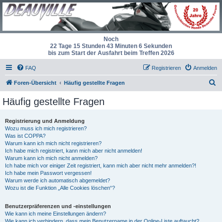
Noch
22 Tage 15 Stunden 43 Minuten 5 Sekunden
bis zum Start der Ausfahrt beim Treffen 2026
FAQ
Registrieren
Anmelden
S
Foren-Übersicht
Häufig gestellte Fragen
u
Häufig gestellte Fragen
c
h
Registrierung und Anmeldung
Wozu muss ich mich registrieren?
e
Was ist COPPA?
Warum kann ich mich nicht registrieren?
Ich habe mich registriert, kann mich aber nicht anmelden!
Warum kann ich mich nicht anmelden?
Ich habe mich vor einiger Zeit registriert, kann mich aber nicht mehr anmelden?!
Ich habe mein Passwort vergessen!
Warum werde ich automatisch abgemeldet?
Wozu ist die Funktion „Alle Cookies löschen“?
Benutzerpräferenzen und -einstellungen
Wie kann ich meine Einstellungen ändern?
Wie kann ich verhindern, dass mein Benutzername in der Online-Liste auftaucht?