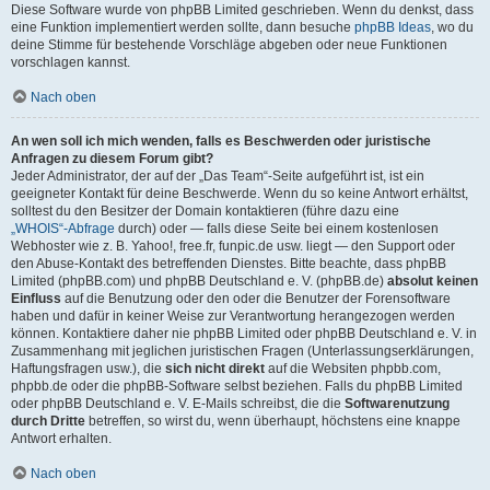
Diese Software wurde von phpBB Limited geschrieben. Wenn du denkst, dass
eine Funktion implementiert werden sollte, dann besuche
phpBB Ideas
, wo du
deine Stimme für bestehende Vorschläge abgeben oder neue Funktionen
vorschlagen kannst.
Nach oben
An wen soll ich mich wenden, falls es Beschwerden oder juristische
Anfragen zu diesem Forum gibt?
Jeder Administrator, der auf der „Das Team“-Seite aufgeführt ist, ist ein
geeigneter Kontakt für deine Beschwerde. Wenn du so keine Antwort erhältst,
solltest du den Besitzer der Domain kontaktieren (führe dazu eine
„WHOIS“-Abfrage
durch) oder — falls diese Seite bei einem kostenlosen
Webhoster wie z. B. Yahoo!, free.fr, funpic.de usw. liegt — den Support oder
den Abuse-Kontakt des betreffenden Dienstes. Bitte beachte, dass phpBB
Limited (phpBB.com) und phpBB Deutschland e. V. (phpBB.de)
absolut keinen
Einfluss
auf die Benutzung oder den oder die Benutzer der Forensoftware
haben und dafür in keiner Weise zur Verantwortung herangezogen werden
können. Kontaktiere daher nie phpBB Limited oder phpBB Deutschland e. V. in
Zusammenhang mit jeglichen juristischen Fragen (Unterlassungserklärungen,
Haftungsfragen usw.), die
sich nicht direkt
auf die Websiten phpbb.com,
phpbb.de oder die phpBB-Software selbst beziehen. Falls du phpBB Limited
oder phpBB Deutschland e. V. E-Mails schreibst, die die
Softwarenutzung
durch Dritte
betreffen, so wirst du, wenn überhaupt, höchstens eine knappe
Antwort erhalten.
Nach oben