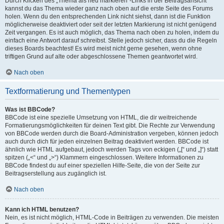
Durch Klicken des „Thema als neu markieren“-Links in der Beitragsansicht
kannst du das Thema wieder ganz nach oben auf die erste Seite des Forums
holen. Wenn du den entsprechenden Link nicht siehst, dann ist die Funktion
möglicherweise deaktiviert oder seit der letzten Markierung ist nicht genügend
Zeit vergangen. Es ist auch möglich, das Thema nach oben zu holen, indem du
einfach eine Antwort darauf schreibst. Stelle jedoch sicher, dass du die Regeln
dieses Boards beachtest! Es wird meist nicht gerne gesehen, wenn ohne
triftigen Grund auf alte oder abgeschlossene Themen geantwortet wird.
Nach oben
Textformatierung und Thementypen
Was ist BBCode?
BBCode ist eine spezielle Umsetzung von HTML, die dir weitreichende
Formatierungsmöglichkeiten für deinen Text gibt. Die Rechte zur Verwendung
von BBCode werden durch die Board-Administration vergeben, können jedoch
auch durch dich für jeden einzelnen Beitrag deaktiviert werden. BBCode ist
ähnlich wie HTML aufgebaut, jedoch werden Tags von eckigen („[“ und „]“) statt
spitzen („<“ und „>“) Klammern eingeschlossen. Weitere Informationen zu
BBCode findest du auf einer speziellen Hilfe-Seite, die von der Seite zur
Beitragserstellung aus zugänglich ist.
Nach oben
Kann ich HTML benutzen?
Nein, es ist nicht möglich, HTML-Code in Beiträgen zu verwenden. Die meisten