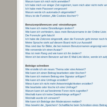
Warum kann ich mich nicht anmelden?
Ich habe mich vor einiger Zeit registriert, kann mich aber nicht mehr 
Ich habe mein Passwort vergessen!
Warum werde ich automatisch abgemeldet?
Wozu ist die Funktion „Alle Cookies löschen“?
Benutzerpräferenzen und -einstellungen
Wie kann ich meine Einstellungen ändern?
Wie kann ich verhindern, dass mein Benutzername in der Online-Liste 
Die Forenuhr geht falsch!
Ich habe die Zeitzone eingestellt, aber die Forenuhr geht immer noch f
Meine Sprache steht auf diesem Board nicht zur Auswahl!
Was sind das für Bilder, die bei meinem Benutzernamen angezeigt we
Wie verwende ich einen Avatar?
Was ist mein Rang und wie kann ich ihn ändern?
Wenn ich bei einem Benutzer auf den E-Mail-Link klicke, werde ich au
Beiträge schreiben
Wie erstelle ich ein neues Thema oder eine Antwort?
Wie kann ich einen Beitrag bearbeiten oder löschen?
Wie kann ich meinem Beitrag eine Signatur anfügen?
Wie kann ich eine Umfrage erstellen?
Wieso kann ich nicht mehr Antwortmöglichkeiten erstellen?
Wie bearbeite oder lösche ich eine Umfrage?
Warum kann ich auf bestimmte Foren nicht zugreifen?
Weshalb kann ich keine Dateianhänge anfügen?
Weshalb wurde ich verwarnt?
Wie kann ich Beiträge den Moderatoren melden?
Was bewirkt die „Speichern“-Schaltfläche beim Schreiben eines Beitra