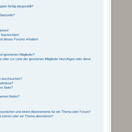
en farbig dargestellt?
tartseite?
icken!
 Nachrichten!
ed dieses Forums erhalten!
d ignorierten Mitglieder?
e oder zur Liste der ignorierten Mitglieder hinzufügen oder diese
en durchsuchen?
gebnisse?
re Seite?
hemen finden?
esezeichen und einem Abonnements für ein Thema oder Forum?
a setzen oder ein Thema abonnieren?