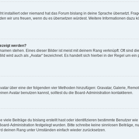
t installiert oder niemand hat das Forum bislang in deine Sprache übersetzt. Frag
, würden wir uns freuen, wenn du es übersetzen würdest. Weitere Informationen dazu
gezeigt werden?
amen stehen. Eines dieser Bilder ist meist mit deinem Rang verknüpft: Oft sind di
ld wird auch als „Avatar“ bezeichnet. Es handelt sich hierbei in der Regel um ein
 Avatar über eine der folgenden vier Methoden hinzufügen: Gravatar, Galerie, Rem
en Avatar benutzen kannst, solltest du die Board-Administration kontaktieren.
viele Beiträge du bislang erstellt hast oder identifizieren bestimmte Benutzer w
 Board-Administration festgelegt wurden. Bitte schreibe keine sinnlosen Beiträge
wird deinen Rang unter Umständen einfach wieder zurücksetzen.