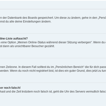
n in der Datenbank des Boards gespeichert. Um diese zu ändern, gehe in den „Persö
nst du alle deine Einstellungen ändern.
ine-Liste auftaucht?
n eine Option „Meinen Online-Status während dieser Sitzung verbergen“. Wenn du d
st dann als unsichtbarer Besucher gezählt.
en Zeitzone. In diesem Fall solltest du im „Persönlichen Bereich“ die für dich passe
den. Wenn du noch nicht registriert bist, ist dies ein guter Grund, dies jetzt zu tun
mer noch falsch!
t hast und die Zeit trotzdem noch falsch ist, geht die Uhr des Servers vermutlich fal