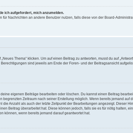
rde ich aufgefordert, mich anzumelden.
ion für Nachrichten an andere Benutzer nutzen, falls diese von der Board-Administ
„Neues Thema“ klicken. Um auf einen Beitrag zu antworten, musst du auf „Antworte
e Berechtigungen sind jeweils am Ende der Foren- und der Beitragsansicht aufgeliste
r deine eigenen Beiträge bearbeiten oder löschen. Du kannst einen Beitrag bearbe
inen begrenzten Zeitraum nach seiner Erstellung möglich. Wenn bereits jemand auf de
 die Anzahl als auch der letzte Zeitpunkt der Bearbeitungen angezeigt. Dieser Hi
en Beitrag überarbeitet hat. Diese können jedoch, falls sie es für nötig halten, ei
hen können, wenn bereits jemand darauf geantwortet hat.