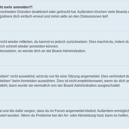
icht mehr anmelden?!
erschieden Gründen deaktiviert oder gelöscht hat. Außerdem löschen viele Boards r
triere dich einfach erneut und nimm aktiv an den Diskussionen teil!
 nicht wieder mitteilen, du kannst es jedoch zurücksetzen. Dies machst du, indem 
 dich schnell wieder anmelden können.
ückzusetzen, so wende dich an die Board-Administration.
en“ nicht auswählst, wirst du nur für eine Sitzung angemeldet. Dies verhindert 
leiben“ beim Anmelden auswählen. Dies ist nicht empfehlenswert, wenn du dich an
 steht, dann wurde sie vermutlich von der Board-Administration ausgeschaltet.
 hat und die dafür sorgen, dass du im Forum angemeldet bleibst. Außerdem ermögli
tiviert wurden. Wenn du Probleme bei der An- oder Abmeldung hast, kann es helfen