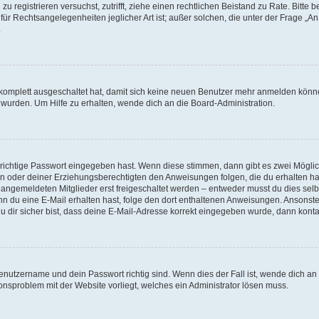
h zu registrieren versuchst, zutrifft, ziehe einen rechtlichen Beistand zu Rate. Bit
für Rechtsangelegenheiten jeglicher Art ist; außer solchen, die unter der Frage „
.
g komplett ausgeschaltet hat, damit sich keine neuen Benutzer mehr anmelden könn
 wurden. Um Hilfe zu erhalten, wende dich an die Board-Administration.
 richtige Passwort eingegeben hast. Wenn diese stimmen, dann gibt es zwei Mögl
tern oder deiner Erziehungsberechtigten den Anweisungen folgen, die du erhalten ha
u angemeldeten Mitglieder erst freigeschaltet werden – entweder musst du dies selbs
. Wenn du eine E-Mail erhalten hast, folge den dort enthaltenen Anweisungen. Ansons
 dir sicher bist, dass deine E-Mail-Adresse korrekt eingegeben wurde, dann kontak
Benutzername und dein Passwort richtig sind. Wenn dies der Fall ist, wende dich a
ionsproblem mit der Website vorliegt, welches ein Administrator lösen muss.