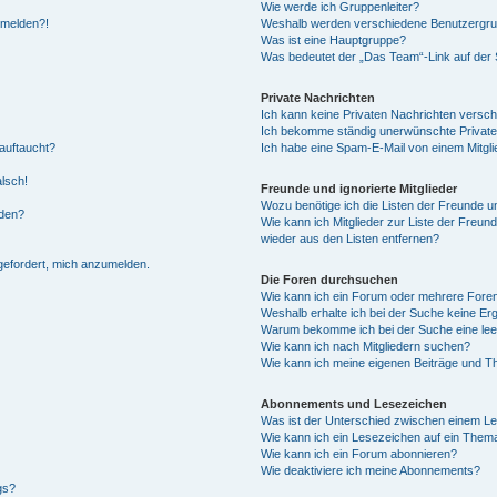
Wie werde ich Gruppenleiter?
anmelden?!
Weshalb werden verschiedene Benutzergrupp
Was ist eine Hauptgruppe?
Was bedeutet der „Das Team“-Link auf der S
Private Nachrichten
Ich kann keine Privaten Nachrichten versch
Ich bekomme ständig unerwünschte Private
auftaucht?
Ich habe eine Spam-E-Mail von einem Mitgli
alsch!
Freunde und ignorierte Mitglieder
Wozu benötige ich die Listen der Freunde un
rden?
Wie kann ich Mitglieder zur Liste der Freund
wieder aus den Listen entfernen?
fgefordert, mich anzumelden.
Die Foren durchsuchen
Wie kann ich ein Forum oder mehrere For
Weshalb erhalte ich bei der Suche keine Er
Warum bekomme ich bei der Suche eine lee
Wie kann ich nach Mitgliedern suchen?
Wie kann ich meine eigenen Beiträge und T
Abonnements und Lesezeichen
Was ist der Unterschied zwischen einem L
Wie kann ich ein Lesezeichen auf ein Them
Wie kann ich ein Forum abonnieren?
Wie deaktiviere ich meine Abonnements?
gs?