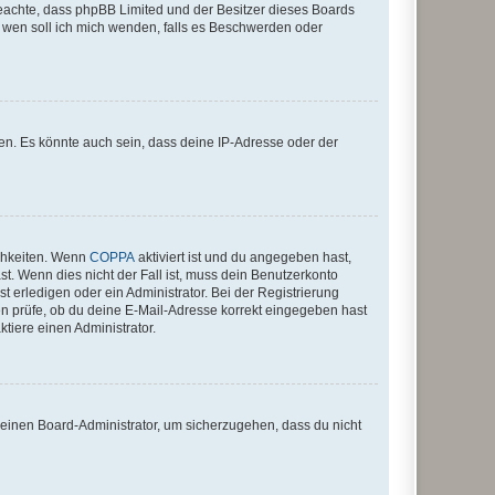
te beachte, dass phpBB Limited und der Besitzer dieses Boards
An wen soll ich mich wenden, falls es Beschwerden oder
en. Es könnte auch sein, dass deine IP-Adresse oder der
ichkeiten. Wenn
COPPA
aktiviert ist und du angegeben hast,
st. Wenn dies nicht der Fall ist, muss dein Benutzerkonto
t erledigen oder ein Administrator. Bei der Registrierung
ten prüfe, ob du deine E-Mail-Adresse korrekt eingegeben hast
tiere einen Administrator.
n einen Board-Administrator, um sicherzugehen, dass du nicht