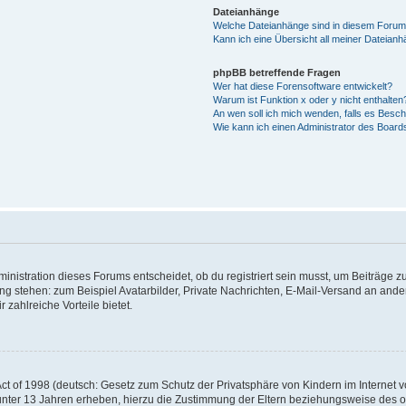
Dateianhänge
Welche Dateianhänge sind in diesem Forum
Kann ich eine Übersicht all meiner Dateian
phpBB betreffende Fragen
Wer hat diese Forensoftware entwickelt?
Warum ist Funktion x oder y nicht enthalten
An wen soll ich mich wenden, falls es Besc
Wie kann ich einen Administrator des Board
istration dieses Forums entscheidet, ob du registriert sein musst, um Beiträge zu s
ung stehen: zum Beispiel Avatarbilder, Private Nachrichten, E-Mail-Versand an ander
 zahlreiche Vorteile bietet.
t of 1998 (deutsch: Gesetz zum Schutz der Privatsphäre von Kindern im Internet vo
unter 13 Jahren erheben, hierzu die Zustimmung der Eltern beziehungsweise des o